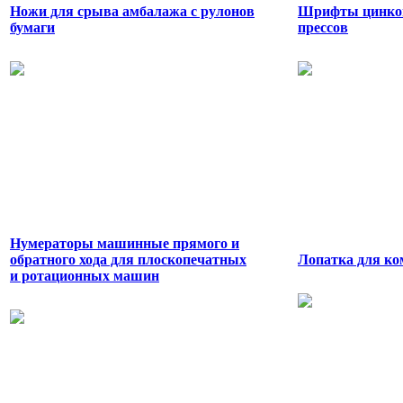
Ножи для срыва амбалажа с рулонов
Шрифты цинков
бумаги
прессов
Нумераторы машинные прямого и
обратного хода для плоскопечатных
Лопатка для ко
и ротационных машин