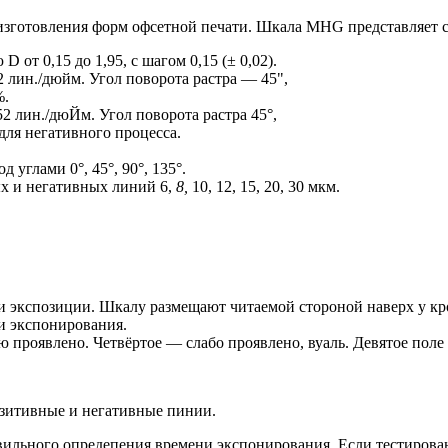
изготовления форм офсетной печати. Шкала MHG представляет с
 от 0,15 до 1,95, с шагом 0,15 (± 0,02).
 лин./дюйм. Угол поворота растра — 45",
%.
52 лин./дюЙм. Угол поворота растра 45°,
 для негативного процесса.
углами 0°, 45°, 90°, 135°.
х и негативных линий 6,
8,
10, 12, 15, 20, 30 мкм.
ни экспозиции. Шкалу размещают читаемой стороной наверх у к
и экспонирования.
проявлено. Четвёртое — слабо проявлено, вуаль. Девятое поле 
зитивные и негативные пинии.
авильного опредепения времени экспонирования. Если тестирова