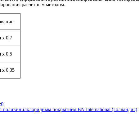
нирования расчетным методом.
ование
 х 0,7
 х 0,5
 х 0,35
ей
с поливинилхлоридным покрытием BN International (Голландия)