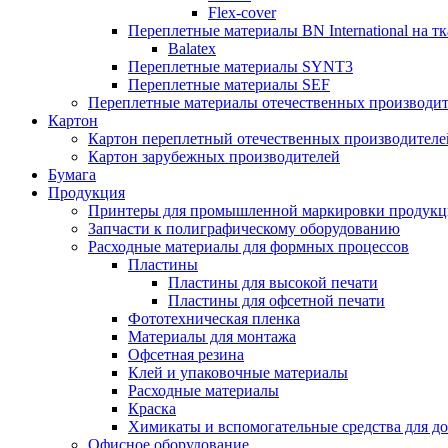
Flex-cover
Переплетные материалы BN International на т
Balatex
Переплетные материалы SYNT3
Переплетные материалы SEF
Переплетные материалы отечественных производит
Картон
Картон переплетный отечественных производителе
Картон зарубежных производителей
Бумага
Продукция
Принтеры для промышленной маркировки продук
Запчасти к полиграфическому оборудованию
Расходные материалы для формных процессов
Пластины
Пластины для высокой печати
Пластины для офсетной печати
Фототехническая пленка
Материалы для монтажа
Офсетная резина
Клей и упаковочные материалы
Расходные материалы
Краска
Химикаты и вспомогательные средства для д
Офисное оборудование