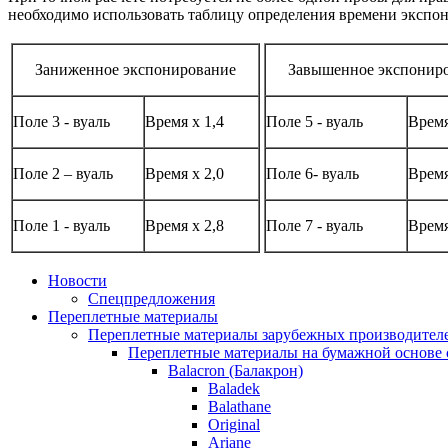
необходимо использовать таблицу определе­ния времени экспо
Заниженное экспонирование
Завышенное экспонир
Поле 3 - вуаль
Время х 1,4
Поле 5 - вуаль
Время
Поле 2 – вуаль
Время х 2,0
Поле 6- вуаль
Время
Поле 1 - вуаль
Время х 2,8
Поле 7 - вуаль
Время
Новости
Спецпредложения
Переплетные материалы
Переплетные материалы зарубежных производител
Переплетные материалы на бумажной основе 
Balacron (Балакрон)
Baladek
Balathane
Original
Ariane