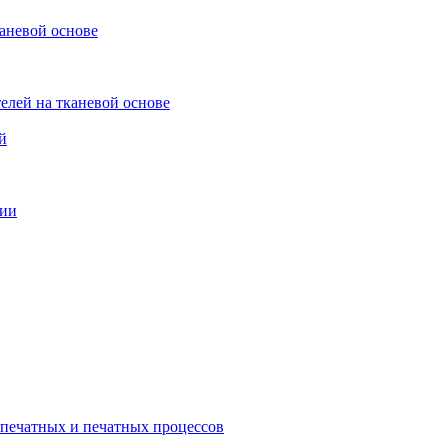
каневой основе
елей на тканевой основе
й
ции
опечатных и печатных процессов