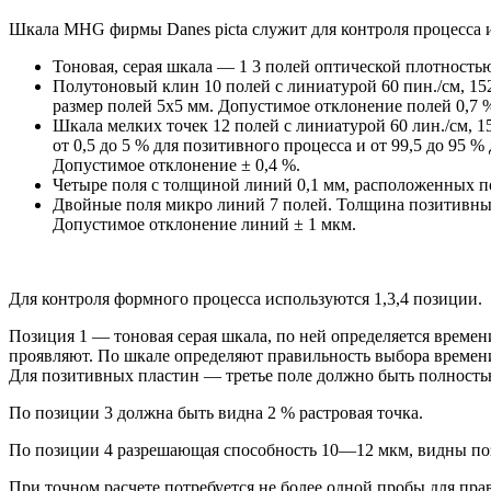
Шкала MHG фирмы Danes picta служит для контроля процесса 
Тоновая, серая шкала — 1 3 полей оптической плотностью D
Полутоновый клин 10 полей с линиатурой 60 пин./см, 152
размер полей 5x5 мм. Допустимое отклонение полей 0,7 
Шкала мелких точек 12 полей с линиатурой 60 лин./см, 1
от 0,5 до 5 % для позитивного процесса и от 99,5 до 95 %
Допустимое отклонение ± 0,4 %.
Четыре поля с толщиной линий 0,1 мм, расположенных под 
Двойные поля микро линий 7 полей. Толщина позитивны
Допустимое отклонение линий ± 1 мкм.
Для контроля формного процесса используются 1,3,4 позиции.
Позиция 1 — тоновая серая шкала, по ней определяется време
проявляют. По шкале опреде­ляют правильность выбора времен
Для позитивных пластин — третье поле должно быть полностью 
По позиции 3 должна быть видна 2 % растровая точка.
По позиции 4 разрешающая способность 10—12 мкм, видны по
При точном расчете потребуется не более одной пробы для пр