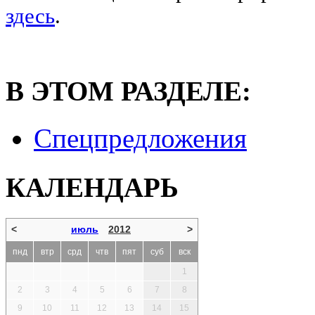
здесь
.
В ЭТОМ РАЗДЕЛЕ:
Спецпредложения
КАЛЕНДАРЬ
<
июль
2012
>
пнд
втр
срд
чтв
пят
суб
вск
1
2
3
4
5
6
7
8
9
10
11
12
13
14
15