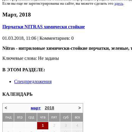
Если вы еще не зарегистрированы на сайте, вы можете сделать это
здесь
.
Март, 2018
Перчатки NITRAS химически стойкие
01.03.2018, 11:06 | Комментариев: 0
Nitras - нитриловые химически-стойкие перчатки, зеленые, 
Ключевые слова: Не заданы
В ЭТОМ РАЗДЕЛЕ:
Спецпредложения
КАЛЕНДАРЬ
<
март
2018
>
пнд
втр
срд
чтв
пят
суб
вск
1
2
3
4