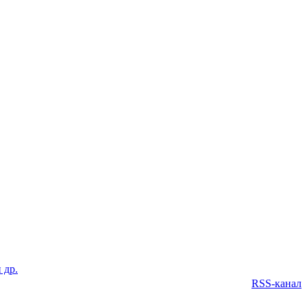
 др.
RSS-канал