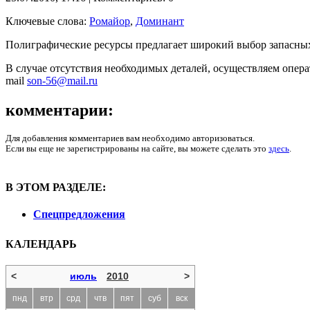
Ключевые слова:
Ромайор
,
Доминант
Полиграфические ресурсы предлагает широкий выбор запасных
В случае отсутствия необходимых деталей, осуществляем операт
mail
son-56@mail.ru
комментарии:
Для добавления комментариев вам необходимо авторизоваться.
Если вы еще не зарегистрированы на сайте, вы можете сделать это
здесь
.
В ЭТОМ РАЗДЕЛЕ:
Спецпредложения
КАЛЕНДАРЬ
<
июль
2010
>
пнд
втр
срд
чтв
пят
суб
вск