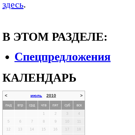
здесь
.
В ЭТОМ РАЗДЕЛЕ:
Спецпредложения
КАЛЕНДАРЬ
<
июль
2010
>
пнд
втр
срд
чтв
пят
суб
вск
1
2
3
4
5
6
7
8
9
10
11
12
13
14
15
16
17
18