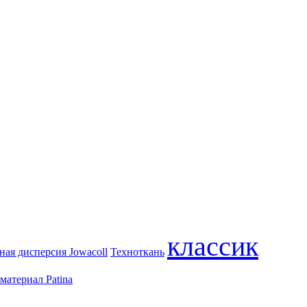
классик
ая дисперсия Jowacoll
Техноткань
атериал Patina