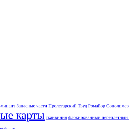
оминант
Запасные части
Пролетарский Труд
Ромайор
Сополимерн
вые карты
тканвинил
флокированный переплетный м
galev.ru