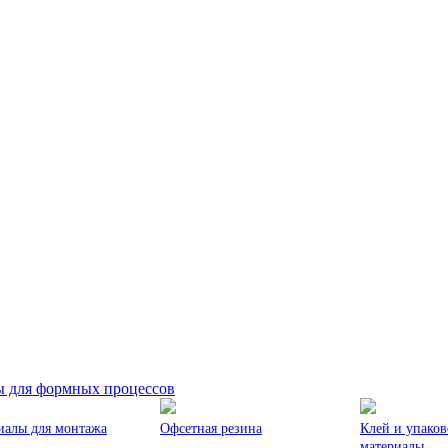
ы для формных процессов
иалы для монтажа
Офсетная резина
Клей и упако
материалы