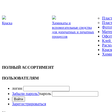
Пласт
Пласт
Краска
Химикаты и
Фотот
вспомогательные средства
Матер
для допечатных и печатных
Офсет
процессов
Клей 
Расхо
Краск
Химик
ПОЛНЫЙ АССОРТИМЕНТ
ПОЛЬЗОВАТЕЛЯМ
логин
Забыли пароль?
пароль
Зарегистрироваться