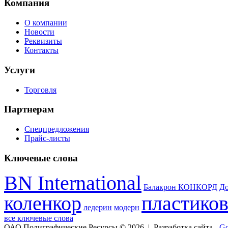
Компания
О компании
Новости
Реквизиты
Контакты
Услуги
Торговля
Партнерам
Спецпредложения
Прайс-листы
Ключевые слова
BN International
Балакрон КОНКОРД
Д
коленкор
пластико
ледерин
модерн
все ключевые слова
ОАО Полиграфические Ресурсы © 2026 | Разработка сайта -
Go